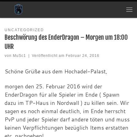
Zum Inhalt springen
Me
UNCATEGORIZED
Beschwörung des EnderDragon – Morgen um 18:00
UHR
von
MuSc1
|
Veröffentlicht am
Februar 24, 2016
Schöne Grüße aus dem Hochadel-Palast,
morgen den 25. Februar 2016 wird der
EnderDragon für alle Spieler im Ende ( Spawn
dazu im TP-Haus in Nordwall ) zu killen sein. Wir
sagen es noch einmal deutlich, im Ende herrscht
PvP und jeder Spieler darf andere töten und muss
keinen Verpflichtungen bezüglich Items erstatten
etc. nachgehen!