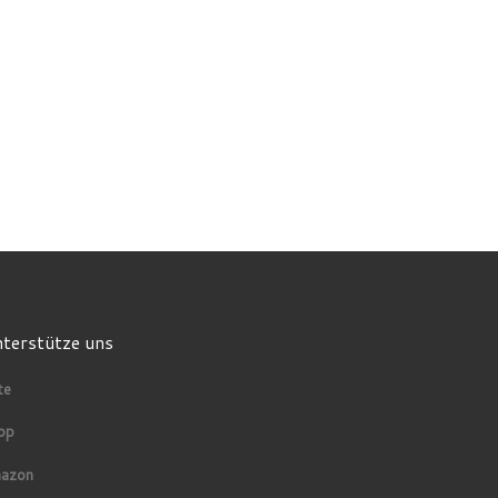
terstütze uns
te
op
azon