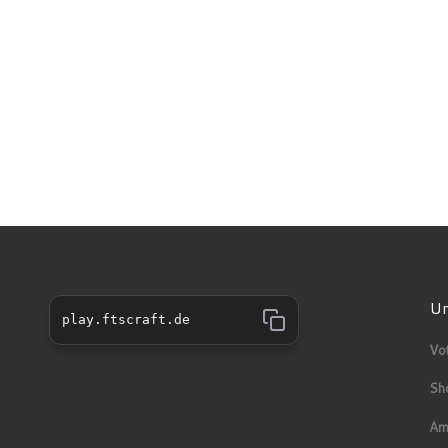
Un
play.ftscraft.de
Vo
Sh
Am