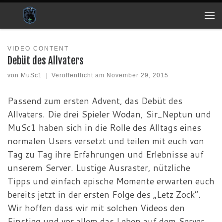
Zum Inhalt springen
Me
VIDEO CONTENT
Debüt des Allvaters
von
MuSc1
|
Veröffentlicht am
November 29, 2015
Passend zum ersten Advent, das Debüt des
Allvaters. Die drei Spieler Wodan, Sir_Neptun und
MuSc1 haben sich in die Rolle des Alltags eines
normalen Users versetzt und teilen mit euch von
Tag zu Tag ihre Erfahrungen und Erlebnisse auf
unserem Server. Lustige Ausraster, nützliche
Tipps und einfach epische Momente erwarten euch
bereits jetzt in der ersten Folge des „Letz Zock“.
Wir hoffen dass wir mit solchen Videos den
Einstieg und vor allem das Leben auf dem Server