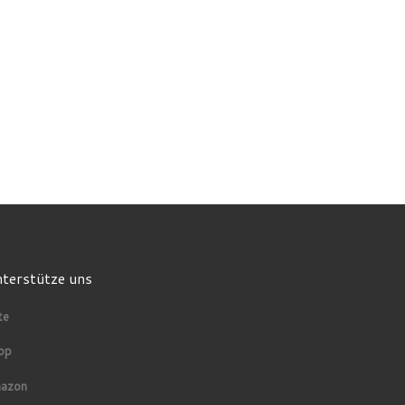
terstütze uns
te
op
azon