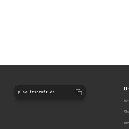
Un
play.ftscraft.de
Vo
Sh
Am