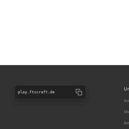
Un
play.ftscraft.de
Vo
Sh
Am