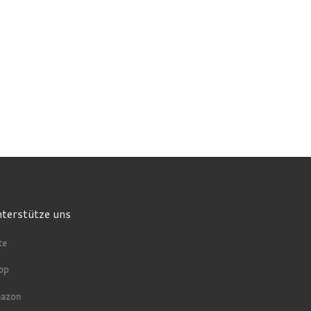
terstütze uns
te
op
azon