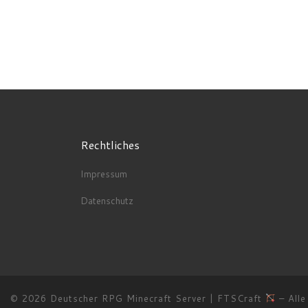
Rechtliches
Impressum
Datenschutz
© 2026
Deutscher RPG Minecraft Server | FTSCraft
– Alle