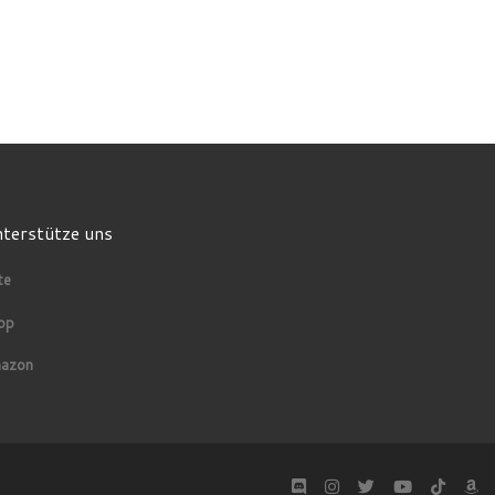
terstütze uns
te
op
azon