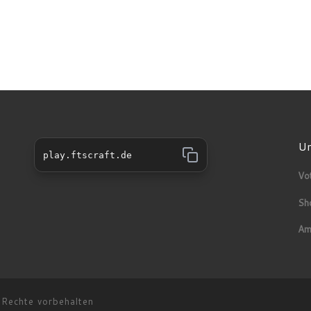
Un
play.ftscraft.de
Vo
Sh
Am
 Rechte vorbehalten