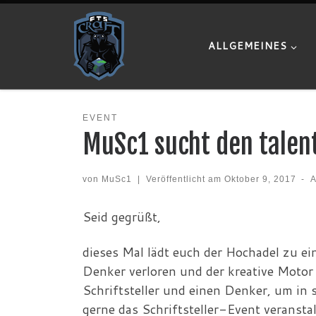
Zum Inhalt springen
ALLGEMEINES
EVENT
MuSc1 sucht den talent
von
MuSc1
|
Veröffentlicht am
Oktober 9, 2017
-
A
Seid gegrüßt,
dieses Mal lädt euch der Hochadel zu e
Denker verloren und der kreative Motor
Schriftsteller und einen Denker, um in
gerne das Schriftsteller-Event veranstal