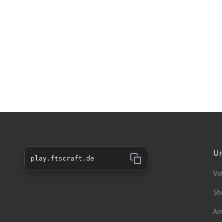
Un
play.ftscraft.de
Vo
Sh
Am