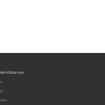
terstütze uns
te
op
azon