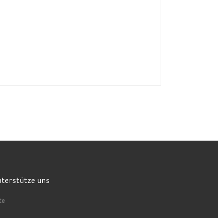
terstütze uns
te