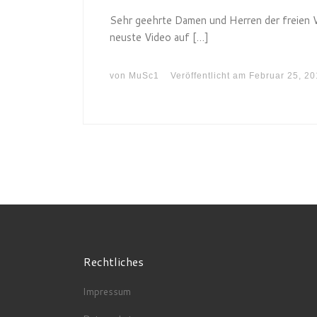
Sehr geehrte Damen und Herren der freien 
neuste Video auf […]
von
MuSc1
Veröffentlicht am
Februar 25, 20
Rechtliches
Impressum