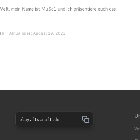
Welt, mein Name ist MuSc1 und ich präsentiere euch das
16
Aktualisiert
August 29, 2021
Un
play.ftscraft.de
Vo