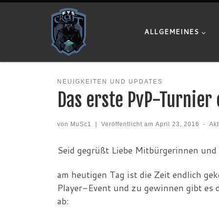
Zum Inhalt springen
ALLGEMEINES
NEUIGKEITEN UND UPDATES
Das erste PvP-Turnier 
von
MuSc1
|
Veröffentlicht am
April 23, 2016
-
Akt
Seid gegrüßt Liebe Mitbürgerinnen und
am heutigen Tag ist die Zeit endlich g
Player-Event und zu gewinnen gibt es di
ab: