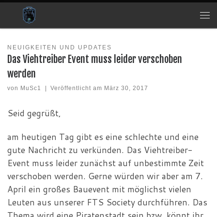
Zum Inhalt springen
Me
NEUIGKEITEN UND UPDATES
Das Viehtreiber Event muss leider verschoben
werden
von
MuSc1
|
Veröffentlicht am
März 30, 2017
Seid gegrüßt,
am heutigen Tag gibt es eine schlechte und eine
gute Nachricht zu verkünden. Das Viehtreiber-
Event muss leider zunächst auf unbestimmte Zeit
verschoben werden. Gerne würden wir aber am 7.
April ein großes Bauevent mit möglichst vielen
Leuten aus unserer FTS Society durchführen. Das
Thema wird eine Piratenstadt sein bzw. könnt ihr