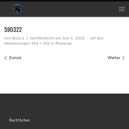
Zum Inhalt springen
Me
590322
von
MuSc1
|
Veröffentlicht am
Juni 5, 2016
-
mit den
Abmessungen
444 × 250
in
Roleplay
Bilder Navigation
Zurück
Weiter
Rechtliches