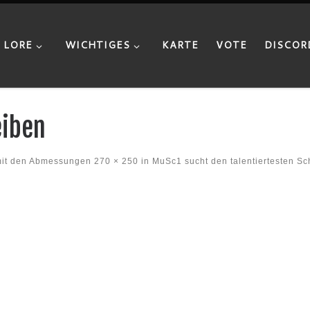
LORE
WICHTIGES
KARTE
VOTE
DISCOR
eiben
it den Abmessungen
270 × 250
in
MuSc1 sucht den talentiertesten Schr