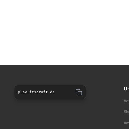
Un
play.ftscraft.de
Vo
Sh
Am