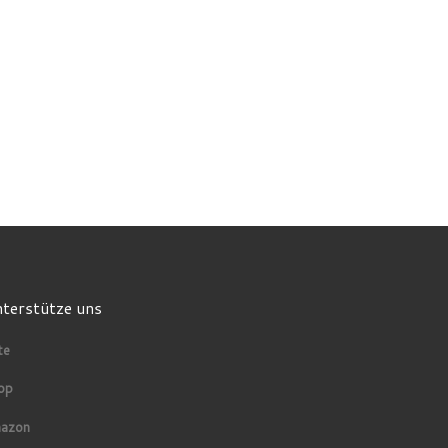
terstütze uns
te
op
azon