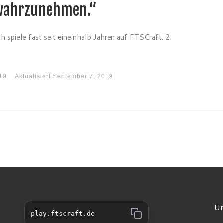
 wahrzunehmen.“
 spiele fast seit eineinhalb Jahren auf FTSCraft. 2.
19
Aktualisiert
September 7, 2019
Un
play.ftscraft.de